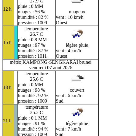
27.9 C
pluie : 0 MM
12 h
nuages : 56 %
nuageux
humidité : 82 %
vent : 10 km/h
pression : 1009
Ouest
température
26.7 C
pluie : 0.8 MM
15 h
nuages : 97 %
légère pluie
humidité : 87 %
vent : 4 km/h
pression : 1011
Ouest
météo KAMPONG-SENGKARAI brunei
vendredi 07 aout 2026
température
25.6 C
pluie : 0 MM
18 h
nuages : 98 %
couvert
humidité : 92 %
vent : 6 km/h
pression : 1009
Sud
température
25.2 C
pluie : 0.1 MM
21 h
nuages : 91 %
légère pluie
humidité : 94 %
vent : 7 km/h
pression : 1009
Sud