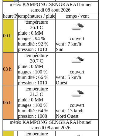
météo KAMPONG-SENGKARAI brunei
samedi 08 aout 2026
heure
P
températures / pluie
temps / vent
température
26.1 C
pluie : 0 MM
00 h
nuages : 94 %
couvert
humidité : 92 %
vent : 7 km/h
pression : 1010
Sud
température
30.7 C
pluie : 0 MM
03 h
nuages : 100 %
couvert
humidité : 66 %
vent : 5 km/h
pression : 1010
Ouest
température
31.3 C
pluie : 0 MM
06 h
nuages : 100 %
couvert
humidité : 64 %
vent : 13 km/h
pression : 1008
Nord Ouest
météo KAMPONG-SENGKARAI brunei
samedi 08 aout 2026
température