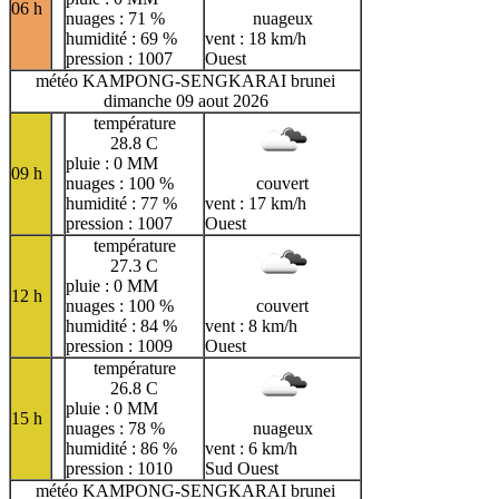
06 h
nuages : 71 %
nuageux
humidité : 69 %
vent : 18 km/h
pression : 1007
Ouest
météo KAMPONG-SENGKARAI brunei
dimanche 09 aout 2026
température
28.8 C
pluie : 0 MM
09 h
nuages : 100 %
couvert
humidité : 77 %
vent : 17 km/h
pression : 1007
Ouest
température
27.3 C
pluie : 0 MM
12 h
nuages : 100 %
couvert
humidité : 84 %
vent : 8 km/h
pression : 1009
Ouest
température
26.8 C
pluie : 0 MM
15 h
nuages : 78 %
nuageux
humidité : 86 %
vent : 6 km/h
pression : 1010
Sud Ouest
météo KAMPONG-SENGKARAI brunei