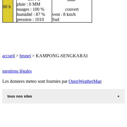
pluie : 0 MM
00 h
nuages : 100 %
couvert
humidité : 87 %
vent : 8 km/h
pression : 1010
Sud
accueil
>
brunei
> KAMPONG-SENGKARAI
mentions légales
Les donnees meteo sont fournies par
OpenWeatherMap
tous nos sites
recettes d alsace les recettes alsaciennes traditionnelles
code postal des villes et villages en france