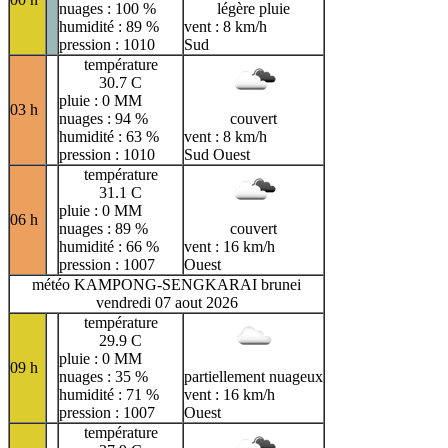
nuages : 100 %
légère pluie
humidité : 89 %
vent : 8 km/h
pression : 1010
Sud
température
30.7 C
pluie : 0 MM
03 h
nuages : 94 %
couvert
humidité : 63 %
vent : 8 km/h
pression : 1010
Sud Ouest
température
31.1 C
pluie : 0 MM
06 h
nuages : 89 %
couvert
humidité : 66 %
vent : 16 km/h
pression : 1007
Ouest
météo KAMPONG-SENGKARAI brunei
vendredi 07 aout 2026
température
29.9 C
pluie : 0 MM
09 h
nuages : 35 %
partiellement nuageux
humidité : 71 %
vent : 16 km/h
pression : 1007
Ouest
température