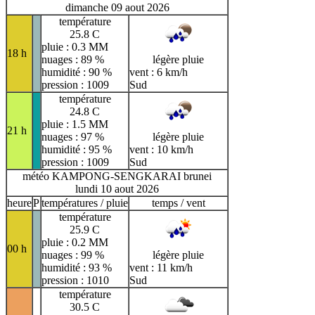
dimanche 09 aout 2026
température
25.8 C
pluie : 0.3 MM
18 h
nuages : 89 %
légère pluie
humidité : 90 %
vent : 6 km/h
pression : 1009
Sud
température
24.8 C
pluie : 1.5 MM
21 h
nuages : 97 %
légère pluie
humidité : 95 %
vent : 10 km/h
pression : 1009
Sud
météo KAMPONG-SENGKARAI brunei
lundi 10 aout 2026
heure
P
températures / pluie
temps / vent
température
25.9 C
pluie : 0.2 MM
00 h
nuages : 99 %
légère pluie
humidité : 93 %
vent : 11 km/h
pression : 1010
Sud
température
30.5 C