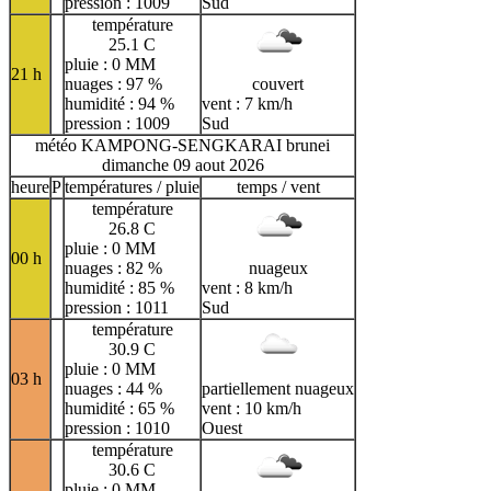
pression : 1009
Sud
température
25.1 C
pluie : 0 MM
21 h
nuages : 97 %
couvert
humidité : 94 %
vent : 7 km/h
pression : 1009
Sud
météo KAMPONG-SENGKARAI brunei
dimanche 09 aout 2026
heure
P
températures / pluie
temps / vent
température
26.8 C
pluie : 0 MM
00 h
nuages : 82 %
nuageux
humidité : 85 %
vent : 8 km/h
pression : 1011
Sud
température
30.9 C
pluie : 0 MM
03 h
nuages : 44 %
partiellement nuageux
humidité : 65 %
vent : 10 km/h
pression : 1010
Ouest
température
30.6 C
pluie : 0 MM