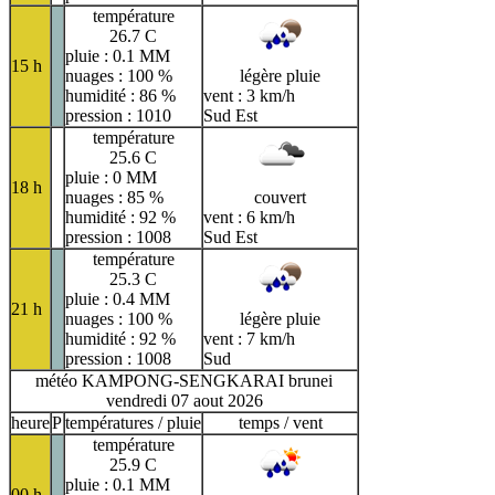
température
26.7 C
pluie : 0.1 MM
15 h
nuages : 100 %
légère pluie
humidité : 86 %
vent : 3 km/h
pression : 1010
Sud Est
température
25.6 C
pluie : 0 MM
18 h
nuages : 85 %
couvert
humidité : 92 %
vent : 6 km/h
pression : 1008
Sud Est
température
25.3 C
pluie : 0.4 MM
21 h
nuages : 100 %
légère pluie
humidité : 92 %
vent : 7 km/h
pression : 1008
Sud
météo KAMPONG-SENGKARAI brunei
vendredi 07 aout 2026
heure
P
températures / pluie
temps / vent
température
25.9 C
pluie : 0.1 MM
00 h