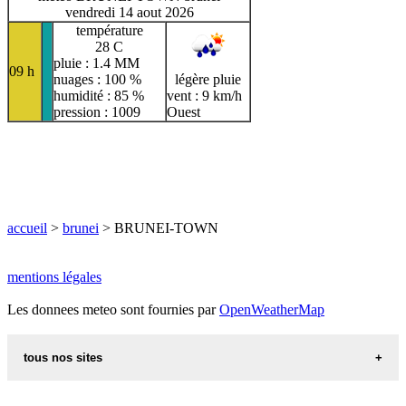
vendredi 14 aout 2026
température
28 C
pluie : 1.4 MM
09 h
nuages : 100 %
légère pluie
humidité : 85 %
vent : 9 km/h
pression : 1009
Ouest
accueil
>
brunei
> BRUNEI-TOWN
mentions légales
Les donnees meteo sont fournies par
OpenWeatherMap
tous nos sites
recettes d alsace les recettes alsaciennes traditionnelles