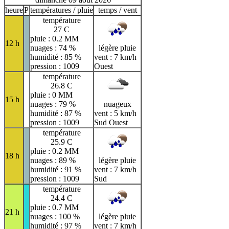
heure
P
températures / pluie
temps / vent
température
27 C
pluie : 0.2 MM
12 h
nuages : 74 %
légère pluie
humidité : 85 %
vent : 7 km/h
pression : 1009
Ouest
température
26.8 C
pluie : 0 MM
15 h
nuages : 79 %
nuageux
humidité : 87 %
vent : 5 km/h
pression : 1009
Sud Ouest
température
25.9 C
pluie : 0.2 MM
18 h
nuages : 89 %
légère pluie
humidité : 91 %
vent : 7 km/h
pression : 1009
Sud
température
24.4 C
pluie : 0.7 MM
21 h
nuages : 100 %
légère pluie
humidité : 97 %
vent : 7 km/h