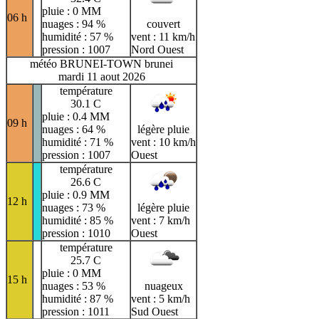
pluie : 0 MM
06 h
nuages : 94 %
couvert
humidité : 57 %
vent : 11 km/h
pression : 1007
Nord Ouest
météo BRUNEI-TOWN brunei
mardi 11 aout 2026
température
30.1 C
pluie : 0.4 MM
09 h
nuages : 64 %
légère pluie
humidité : 71 %
vent : 10 km/h
pression : 1007
Ouest
température
26.6 C
pluie : 0.9 MM
12 h
nuages : 73 %
légère pluie
humidité : 85 %
vent : 7 km/h
pression : 1010
Ouest
température
25.7 C
pluie : 0 MM
15 h
nuages : 53 %
nuageux
humidité : 87 %
vent : 5 km/h
pression : 1011
Sud Ouest