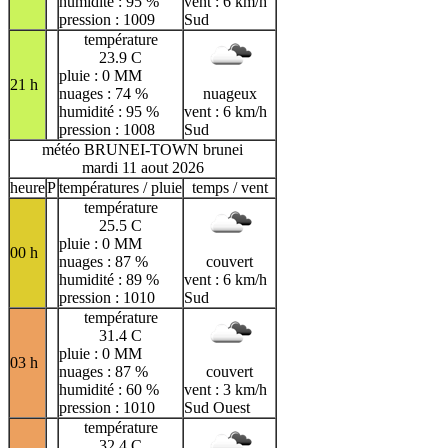
humidité : 95 %
vent : 6 km/h
pression : 1009
Sud
température
23.9 C
pluie : 0 MM
21 h
nuages : 74 %
nuageux
humidité : 95 %
vent : 6 km/h
pression : 1008
Sud
météo BRUNEI-TOWN brunei
mardi 11 aout 2026
heure
P
températures / pluie
temps / vent
température
25.5 C
pluie : 0 MM
00 h
nuages : 87 %
couvert
humidité : 89 %
vent : 6 km/h
pression : 1010
Sud
température
31.4 C
pluie : 0 MM
03 h
nuages : 87 %
couvert
humidité : 60 %
vent : 3 km/h
pression : 1010
Sud Ouest
température
32.4 C