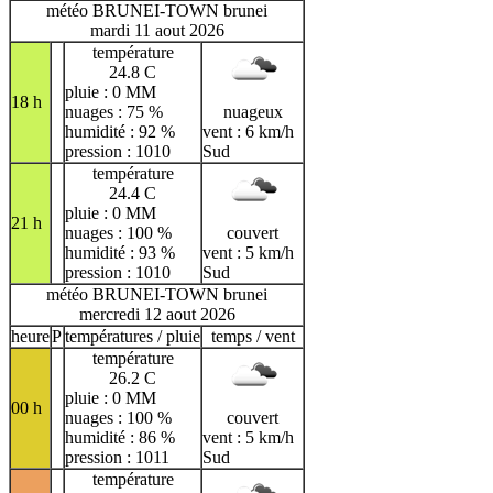
météo BRUNEI-TOWN brunei
mardi 11 aout 2026
température
24.8 C
pluie : 0 MM
18 h
nuages : 75 %
nuageux
humidité : 92 %
vent : 6 km/h
pression : 1010
Sud
température
24.4 C
pluie : 0 MM
21 h
nuages : 100 %
couvert
humidité : 93 %
vent : 5 km/h
pression : 1010
Sud
météo BRUNEI-TOWN brunei
mercredi 12 aout 2026
heure
P
températures / pluie
temps / vent
température
26.2 C
pluie : 0 MM
00 h
nuages : 100 %
couvert
humidité : 86 %
vent : 5 km/h
pression : 1011
Sud
température