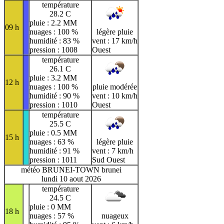
température
28.2 C
pluie : 2.2 MM
09 h
nuages : 100 %
légère pluie
humidité : 83 %
vent : 17 km/h
pression : 1008
Ouest
température
26.1 C
pluie : 3.2 MM
12 h
nuages : 100 %
pluie modérée
humidité : 90 %
vent : 10 km/h
pression : 1010
Ouest
température
25.5 C
pluie : 0.5 MM
15 h
nuages : 63 %
légère pluie
humidité : 91 %
vent : 7 km/h
pression : 1011
Sud Ouest
météo BRUNEI-TOWN brunei
lundi 10 aout 2026
température
24.5 C
pluie : 0 MM
18 h
nuages : 57 %
nuageux