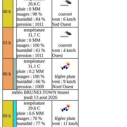
26.6 C
pluie : 0 MM
00 h
nuages : 98 %
couvert
humidité : 84 %
vent : 6 km/h
pression : 1011
Sud Ouest
température
31.7 C
pluie : 0 MM
03 h
nuages : 100 %
couvert
humidité : 61 %
vent : 4 km/h
pression : 1011
Ouest
température
31.1 C
pluie : 0.2 MM
06 h
nuages : 100 %
légère pluie
humidité : 66 %
vent : 9 km/h
pression : 1009
Nord Ouest
météo BRUNEI-TOWN brunei
jeudi 13 aout 2026
température
29.6 C
pluie : 0.6 MM
09 h
nuages : 76 %
légère pluie
humidité : 77 %
vent : 11 km/h