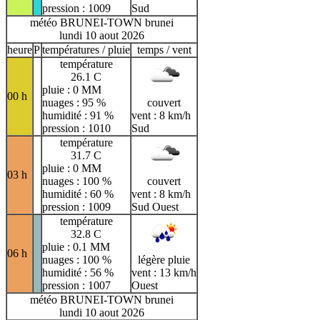
pression : 1009
Sud
météo BRUNEI-TOWN brunei
lundi 10 aout 2026
heure
P
températures / pluie
temps / vent
température
26.1 C
pluie : 0 MM
00 h
nuages : 95 %
couvert
humidité : 91 %
vent : 8 km/h
pression : 1010
Sud
température
31.7 C
pluie : 0 MM
03 h
nuages : 100 %
couvert
humidité : 60 %
vent : 8 km/h
pression : 1009
Sud Ouest
température
32.8 C
pluie : 0.1 MM
06 h
nuages : 100 %
légère pluie
humidité : 56 %
vent : 13 km/h
pression : 1007
Ouest
météo BRUNEI-TOWN brunei
lundi 10 aout 2026