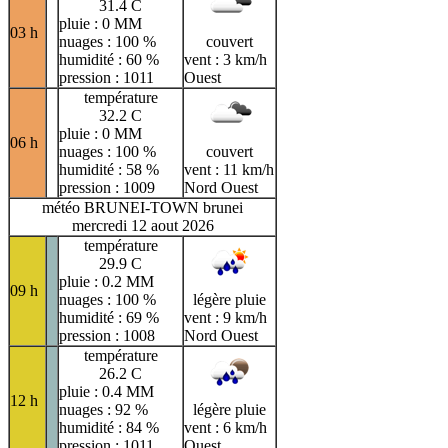
31.4 C
pluie : 0 MM
03 h
nuages : 100 %
couvert
humidité : 60 %
vent : 3 km/h
pression : 1011
Ouest
température
32.2 C
pluie : 0 MM
06 h
nuages : 100 %
couvert
humidité : 58 %
vent : 11 km/h
pression : 1009
Nord Ouest
météo BRUNEI-TOWN brunei
mercredi 12 aout 2026
température
29.9 C
pluie : 0.2 MM
09 h
nuages : 100 %
légère pluie
humidité : 69 %
vent : 9 km/h
pression : 1008
Nord Ouest
température
26.2 C
pluie : 0.4 MM
12 h
nuages : 92 %
légère pluie
humidité : 84 %
vent : 6 km/h
pression : 1011
Ouest