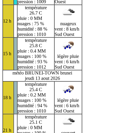
pression : 1009
Ouest
température
26.7 C
pluie : 0 MM
12 h
nuages : 75 %
nuageux
humidité : 88 %
vent : 8 km/h
pression : 1010
Sud Ouest
température
25.8 C
pluie : 0.4 MM
15 h
nuages : 100 %
légère pluie
humidité : 93 %
vent : 6 km/h
pression : 1012
Sud Ouest
météo BRUNEI-TOWN brunei
jeudi 13 aout 2026
température
25.4 C
pluie : 0.2 MM
18 h
nuages : 100 %
légère pluie
humidité : 94 %
vent : 6 km/h
pression : 1010
Sud Ouest
température
25.1 C
pluie : 0 MM
21 h
nuages : 100 %
couvert