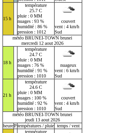
température
25.7 C
pluie : 0 MM
15 h
nuages : 93 %
couvert
humidité : 86 %
vent : 4 km/h
pression : 1012
Sud
météo BRUNEI-TOWN brunei
mercredi 12 aout 2026
température
24.7 C
pluie : 0 MM
18 h
nuages : 76 %
nuageux
humidité : 91 %
vent : 6 km/h
pression : 1010
Sud
température
24.6 C
pluie : 0 MM
21 h
nuages : 100 %
couvert
humidité : 92 %
vent : 4 km/h
pression : 1010
Sud
météo BRUNEI-TOWN brunei
jeudi 13 aout 2026
heure
P
températures / pluie
temps / vent
température