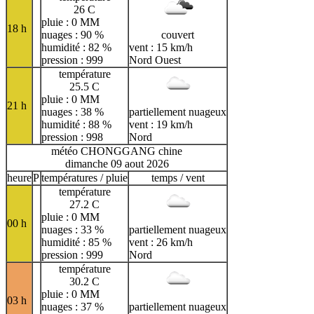
26 C
pluie : 0 MM
18 h
nuages : 90 %
couvert
humidité : 82 %
vent : 15 km/h
pression : 999
Nord Ouest
température
25.5 C
pluie : 0 MM
21 h
nuages : 38 %
partiellement nuageux
humidité : 88 %
vent : 19 km/h
pression : 998
Nord
météo CHONGGANG chine
dimanche 09 aout 2026
heure
P
températures / pluie
temps / vent
température
27.2 C
pluie : 0 MM
00 h
nuages : 33 %
partiellement nuageux
humidité : 85 %
vent : 26 km/h
pression : 999
Nord
température
30.2 C
pluie : 0 MM
03 h
nuages : 37 %
partiellement nuageux