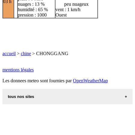
03 h
nuages : 13 %
peu nuageux
humidité : 65 %
vent : 1 km/h
pression : 1000
Ouest
accueil
>
chine
> CHONGGANG
mentions légales
Les donnees meteo sont fournies par
OpenWeatherMap
tous nos sites
recettes d alsace les recettes alsaciennes traditionnelles
code postal des villes et villages en france
villes du monde