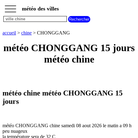
___
___
accueil
___
météo des villes
météo
chine
accueil
>
chine
> CHONGGANG
météo CHONGGANG 15 jours
météo chine
météo chine météo CHONGGANG 15
jours
météo CHONGGANG chine samedi 08 aout 2026 le matin a 09 h
peu nuageux
la température sera de 32 C