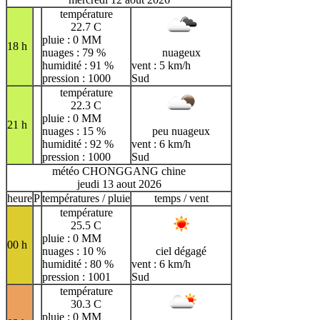
température
22.7 C
pluie : 0 MM
18 h
nuages : 79 %
nuageux
humidité : 91 %
vent : 5 km/h
pression : 1000
Sud
température
22.3 C
pluie : 0 MM
21 h
nuages : 15 %
peu nuageux
humidité : 92 %
vent : 6 km/h
pression : 1000
Sud
météo CHONGGANG chine
jeudi 13 aout 2026
heure
P
températures / pluie
temps / vent
température
25.5 C
pluie : 0 MM
00 h
nuages : 10 %
ciel dégagé
humidité : 80 %
vent : 6 km/h
pression : 1001
Sud
température
30.3 C
pluie : 0 MM