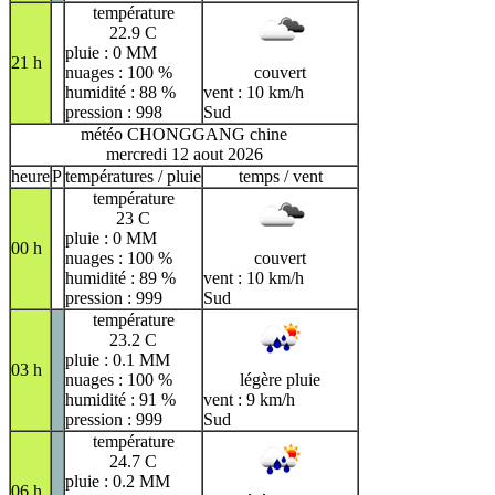
température
22.9 C
pluie : 0 MM
21 h
nuages : 100 %
couvert
humidité : 88 %
vent : 10 km/h
pression : 998
Sud
météo CHONGGANG chine
mercredi 12 aout 2026
heure
P
températures / pluie
temps / vent
température
23 C
pluie : 0 MM
00 h
nuages : 100 %
couvert
humidité : 89 %
vent : 10 km/h
pression : 999
Sud
température
23.2 C
pluie : 0.1 MM
03 h
nuages : 100 %
légère pluie
humidité : 91 %
vent : 9 km/h
pression : 999
Sud
température
24.7 C
pluie : 0.2 MM
06 h