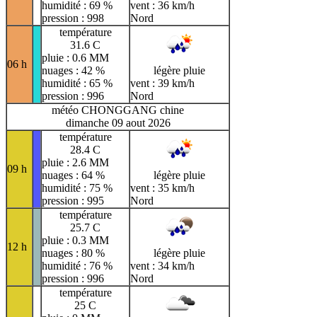
humidité : 69 %
vent : 36 km/h
pression : 998
Nord
température
31.6 C
pluie : 0.6 MM
06 h
nuages : 42 %
légère pluie
humidité : 65 %
vent : 39 km/h
pression : 996
Nord
météo CHONGGANG chine
dimanche 09 aout 2026
température
28.4 C
pluie : 2.6 MM
09 h
nuages : 64 %
légère pluie
humidité : 75 %
vent : 35 km/h
pression : 995
Nord
température
25.7 C
pluie : 0.3 MM
12 h
nuages : 80 %
légère pluie
humidité : 76 %
vent : 34 km/h
pression : 996
Nord
température
25 C