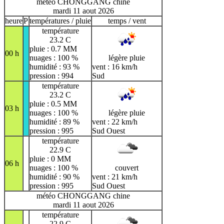
météo CHONGGANG chine
mardi 11 aout 2026
heure
P
températures / pluie
temps / vent
température
23.2 C
pluie : 0.7 MM
00 h
nuages : 100 %
légère pluie
humidité : 93 %
vent : 16 km/h
pression : 994
Sud
température
23.2 C
pluie : 0.5 MM
03 h
nuages : 100 %
légère pluie
humidité : 89 %
vent : 22 km/h
pression : 995
Sud Ouest
température
22.9 C
pluie : 0 MM
06 h
nuages : 100 %
couvert
humidité : 90 %
vent : 21 km/h
pression : 995
Sud Ouest
météo CHONGGANG chine
mardi 11 aout 2026
température
22.9 C