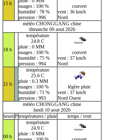
pluie : 0 MM
15 h
nuages : 100 %
couvert
humidité : 78 %
vent : 36 km/h
pression : 996
Nord
météo CHONGGANG chine
dimanche 09 aout 2026
température
24.8 C
pluie : 0 MM
18 h
nuages : 100 %
couvert
humidité : 75 %
vent : 37 km/h
pression : 994
Nord
température
25.6 C
pluie : 0.3 MM
21 h
nuages : 100 %
légère pluie
humidité : 71 %
vent : 37 km/h
pression : 993
Nord Ouest
météo CHONGGANG chine
lundi 10 aout 2026
heure
P
températures / pluie
temps / vent
température
24.9 C
pluie : 0 MM
00 h
nuages : 100 %
couvert