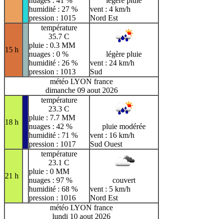
nuages : 41 %
légère pluie
humidité : 27 %
vent : 4 km/h
pression : 1015
Nord Est
température
35.7 C
pluie : 0.3 MM
15 h
nuages : 0 %
légère pluie
humidité : 26 %
vent : 24 km/h
pression : 1013
Sud
météo LYON france
dimanche 09 aout 2026
température
23.3 C
pluie : 7.7 MM
18 h
nuages : 42 %
pluie modérée
humidité : 71 %
vent : 16 km/h
pression : 1017
Sud Ouest
température
23.1 C
pluie : 0 MM
21 h
nuages : 97 %
couvert
humidité : 68 %
vent : 5 km/h
pression : 1016
Nord Est
météo LYON france
lundi 10 aout 2026