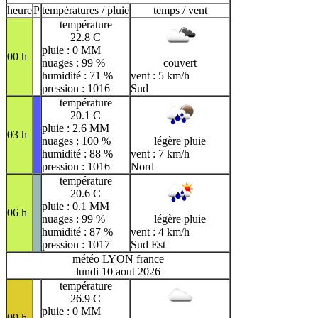
heure
P
températures / pluie
temps / vent
température
22.8 C
pluie : 0 MM
00 h
nuages : 99 %
couvert
humidité : 71 %
vent : 5 km/h
pression : 1016
Sud
température
20.1 C
pluie : 2.6 MM
03 h
nuages : 100 %
légère pluie
humidité : 88 %
vent : 7 km/h
pression : 1016
Nord
température
20.6 C
pluie : 0.1 MM
06 h
nuages : 99 %
légère pluie
humidité : 87 %
vent : 4 km/h
pression : 1017
Sud Est
météo LYON france
lundi 10 aout 2026
température
26.9 C
pluie : 0 MM
09 h