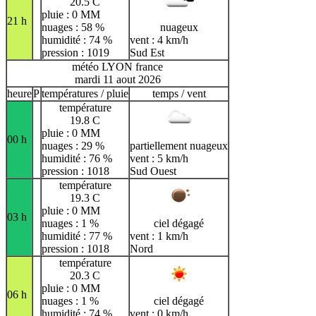
20.5 C
pluie : 0 MM
21 h
nuages : 58 %
nuageux
humidité : 74 %
vent : 4 km/h
pression : 1019
Sud Est
météo LYON france
mardi 11 aout 2026
heure
P
températures / pluie
temps / vent
température
19.8 C
pluie : 0 MM
00 h
nuages : 29 %
partiellement nuageux
humidité : 76 %
vent : 5 km/h
pression : 1018
Sud Ouest
température
19.3 C
pluie : 0 MM
03 h
nuages : 1 %
ciel dégagé
humidité : 77 %
vent : 1 km/h
pression : 1018
Nord
température
20.3 C
pluie : 0 MM
06 h
nuages : 1 %
ciel dégagé
humidité : 74 %
vent : 0 km/h