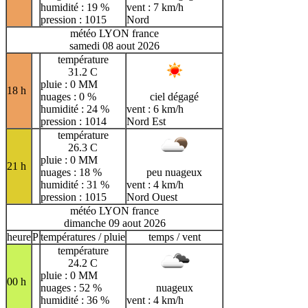
humidité : 19 %
vent : 7 km/h
pression : 1015
Nord
météo LYON france
samedi 08 aout 2026
température
31.2 C
pluie : 0 MM
18 h
nuages : 0 %
ciel dégagé
humidité : 24 %
vent : 6 km/h
pression : 1014
Nord Est
température
26.3 C
pluie : 0 MM
21 h
nuages : 18 %
peu nuageux
humidité : 31 %
vent : 4 km/h
pression : 1015
Nord Ouest
météo LYON france
dimanche 09 aout 2026
heure
P
températures / pluie
temps / vent
température
24.2 C
pluie : 0 MM
00 h
nuages : 52 %
nuageux
humidité : 36 %
vent : 4 km/h