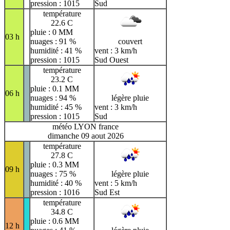
pression : 1015
Sud
température
22.6 C
pluie : 0 MM
03 h
nuages : 91 %
couvert
humidité : 41 %
vent : 3 km/h
pression : 1015
Sud Ouest
température
23.2 C
pluie : 0.1 MM
06 h
nuages : 94 %
légère pluie
humidité : 45 %
vent : 3 km/h
pression : 1015
Sud
météo LYON france
dimanche 09 aout 2026
température
27.8 C
pluie : 0.3 MM
09 h
nuages : 75 %
légère pluie
humidité : 40 %
vent : 5 km/h
pression : 1016
Sud Est
température
34.8 C
pluie : 0.6 MM
12 h