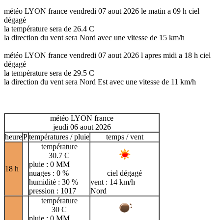
météo LYON france vendredi 07 aout 2026 le matin a 09 h ciel
dégagé
la température sera de 26.4 C
la direction du vent sera Nord avec une vitesse de 15 km/h
météo LYON france vendredi 07 aout 2026 l apres midi a 18 h ciel
dégagé
la température sera de 29.5 C
la direction du vent sera Nord Est avec une vitesse de 11 km/h
météo LYON france
jeudi 06 aout 2026
heure
P
températures / pluie
temps / vent
température
30.7 C
pluie : 0 MM
18 h
nuages : 0 %
ciel dégagé
humidité : 30 %
vent : 14 km/h
pression : 1017
Nord
température
30 C
pluie : 0 MM