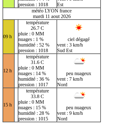
pression : 1018
Est
météo LYON france
mardi 11 aout 2026
température
26.7 C
pluie : 0 MM
09 h
nuages : 1 %
ciel dégagé
humidité : 52 %
vent : 3 km/h
pression : 1018
Sud Est
température
31.6 C
pluie : 0 MM
12 h
nuages : 14 %
peu nuageux
humidité : 36 %
vent : 7 km/h
pression : 1017
Nord
température
33.8 C
pluie : 0 MM
15 h
nuages : 15 %
peu nuageux
humidité : 28 %
vent : 9 km/h
pression : 1015
Nord