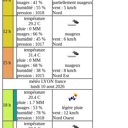
nuages : 41 %
partiellement nuageux
humidité : 55 %
vent : 5 km/h
pression : 1018
Nord
température
29.2 C
pluie : 0 MM
12 h
nuages : 66 %
nuageux
humidité : 45 %
vent : 6 km/h
pression : 1017
Nord
température
31.4 C
pluie : 0 MM
15 h
nuages : 68 %
nuageux
humidité : 38 %
vent : 8 km/h
pression : 1015
Nord Est
météo LYON france
lundi 10 aout 2026
température
20.4 C
pluie : 1.7 MM
18 h
nuages : 53 %
légère pluie
humidité : 78 %
vent : 12 km/h
pression : 1018
Nord Ouest
température