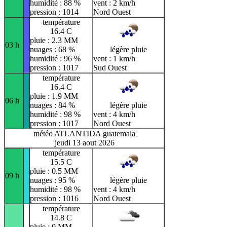
humidité : 88 %
vent : 2 km/h
pression : 1014
Nord Ouest
température
16.4 C
pluie : 2.3 MM
03 h
nuages : 68 %
légère pluie
humidité : 96 %
vent : 1 km/h
pression : 1017
Sud Ouest
température
16.4 C
pluie : 1.9 MM
06 h
nuages : 84 %
légère pluie
humidité : 98 %
vent : 4 km/h
pression : 1017
Nord Ouest
météo ATLANTIDA guatemala
jeudi 13 aout 2026
température
15.5 C
pluie : 0.5 MM
09 h
nuages : 95 %
légère pluie
humidité : 98 %
vent : 4 km/h
pression : 1016
Nord Ouest
température
14.8 C
pluie : 0 MM