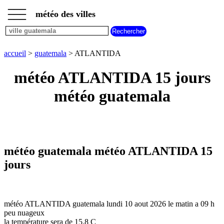
___
___
accueil
___
météo des villes
météo
guatemala
accueil
>
guatemala
> ATLANTIDA
météo ATLANTIDA 15 jours
météo guatemala
météo guatemala météo ATLANTIDA 15
jours
météo ATLANTIDA guatemala lundi 10 aout 2026 le matin a 09 h
peu nuageux
la température sera de 15.8 C