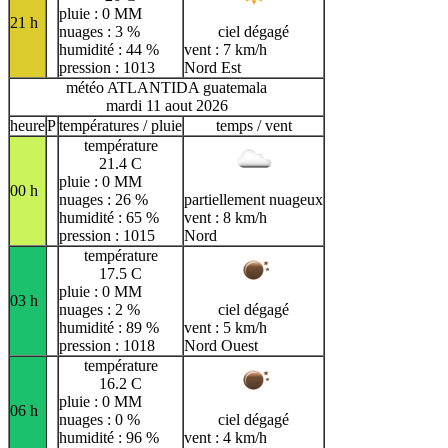
pluie : 0 MM
21 h
nuages : 3 %
ciel dégagé
humidité : 44 %
vent : 7 km/h
pression : 1013
Nord Est
météo ATLANTIDA guatemala
mardi 11 aout 2026
heure
P
températures / pluie
temps / vent
température
21.4 C
pluie : 0 MM
00 h
nuages : 26 %
partiellement nuageux
humidité : 65 %
vent : 8 km/h
pression : 1015
Nord
température
17.5 C
pluie : 0 MM
03 h
nuages : 2 %
ciel dégagé
humidité : 89 %
vent : 5 km/h
pression : 1018
Nord Ouest
température
16.2 C
pluie : 0 MM
06 h
nuages : 0 %
ciel dégagé
humidité : 96 %
vent : 4 km/h