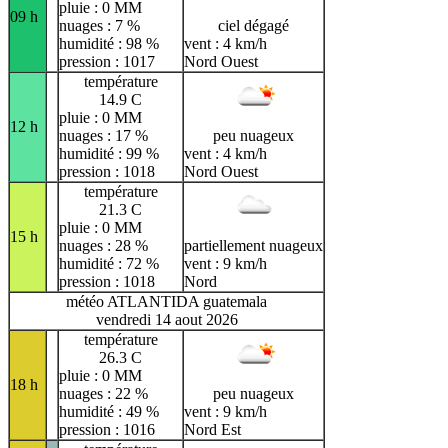
pluie : 0 MM
09 h
nuages : 7 %
ciel dégagé
humidité : 98 %
vent : 4 km/h
pression : 1017
Nord Ouest
température
14.9 C
pluie : 0 MM
12 h
nuages : 17 %
peu nuageux
humidité : 99 %
vent : 4 km/h
pression : 1018
Nord Ouest
température
21.3 C
pluie : 0 MM
15 h
nuages : 28 %
partiellement nuageux
humidité : 72 %
vent : 9 km/h
pression : 1018
Nord
météo ATLANTIDA guatemala
vendredi 14 aout 2026
température
26.3 C
pluie : 0 MM
18 h
nuages : 22 %
peu nuageux
humidité : 49 %
vent : 9 km/h
pression : 1016
Nord Est