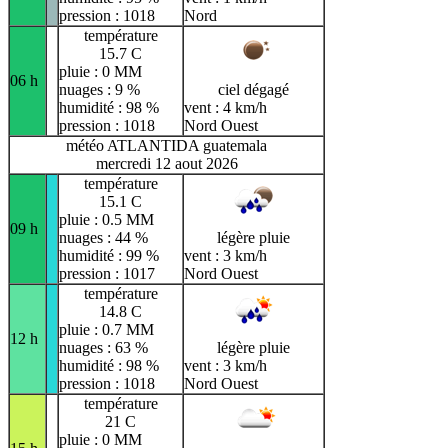
pression : 1018
Nord
température
15.7 C
pluie : 0 MM
06 h
nuages : 9 %
ciel dégagé
humidité : 98 %
vent : 4 km/h
pression : 1018
Nord Ouest
météo ATLANTIDA guatemala
mercredi 12 aout 2026
température
15.1 C
pluie : 0.5 MM
09 h
nuages : 44 %
légère pluie
humidité : 99 %
vent : 3 km/h
pression : 1017
Nord Ouest
température
14.8 C
pluie : 0.7 MM
12 h
nuages : 63 %
légère pluie
humidité : 98 %
vent : 3 km/h
pression : 1018
Nord Ouest
température
21 C
pluie : 0 MM