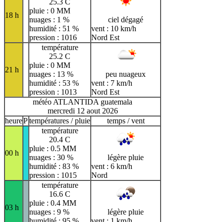
25.3 C
pluie : 0 MM
18 h
nuages : 1 %
ciel dégagé
humidité : 51 %
vent : 10 km/h
pression : 1016
Nord Est
température
25.2 C
pluie : 0 MM
21 h
nuages : 13 %
peu nuageux
humidité : 53 %
vent : 7 km/h
pression : 1013
Nord Est
météo ATLANTIDA guatemala
mercredi 12 aout 2026
heure
P
températures / pluie
temps / vent
température
20.4 C
pluie : 0.5 MM
00 h
nuages : 30 %
légère pluie
humidité : 83 %
vent : 6 km/h
pression : 1015
Nord
température
16.6 C
pluie : 0.4 MM
03 h
nuages : 9 %
légère pluie
humidité : 95 %
vent : 1 km/h