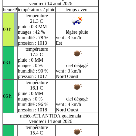
vendredi 14 aout 2026
heure
P
températures / pluie
temps / vent
température
21.3 C
pluie : 0.3 MM
00 h
nuages : 42 %
légère pluie
humidité : 78 %
vent : 3 km/h
pression : 1013
Est
température
17.2 C
pluie : 0 MM
03 h
nuages : 0 %
ciel dégagé
humidité : 90 %
vent : 3 km/h
pression : 1017
Nord Ouest
température
16.1 C
pluie : 0 MM
06 h
nuages : 0 %
ciel dégagé
humidité : 96 %
vent : 4 km/h
pression : 1018
Nord Ouest
météo ATLANTIDA guatemala
vendredi 14 aout 2026
température
15.4 C