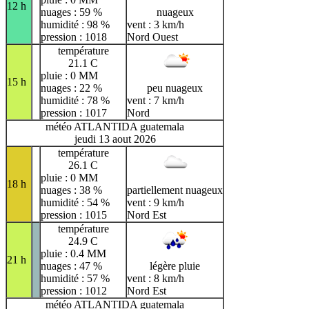
12 h
nuages : 59 %
nuageux
humidité : 98 %
vent : 3 km/h
pression : 1018
Nord Ouest
température
21.1 C
pluie : 0 MM
15 h
nuages : 22 %
peu nuageux
humidité : 78 %
vent : 7 km/h
pression : 1017
Nord
météo ATLANTIDA guatemala
jeudi 13 aout 2026
température
26.1 C
pluie : 0 MM
18 h
nuages : 38 %
partiellement nuageux
humidité : 54 %
vent : 9 km/h
pression : 1015
Nord Est
température
24.9 C
pluie : 0.4 MM
21 h
nuages : 47 %
légère pluie
humidité : 57 %
vent : 8 km/h
pression : 1012
Nord Est
météo ATLANTIDA guatemala