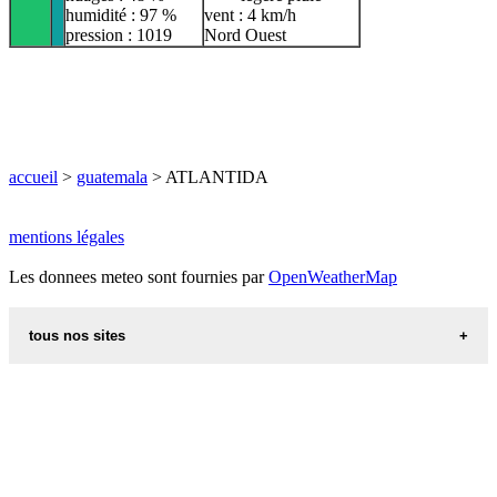
humidité : 97 %
vent : 4 km/h
pression : 1019
Nord Ouest
accueil
>
guatemala
> ATLANTIDA
mentions légales
Les donnees meteo sont fournies par
OpenWeatherMap
tous nos sites
recettes d alsace les recettes alsaciennes traditionnelles
code postal des villes et villages en france
villes du monde