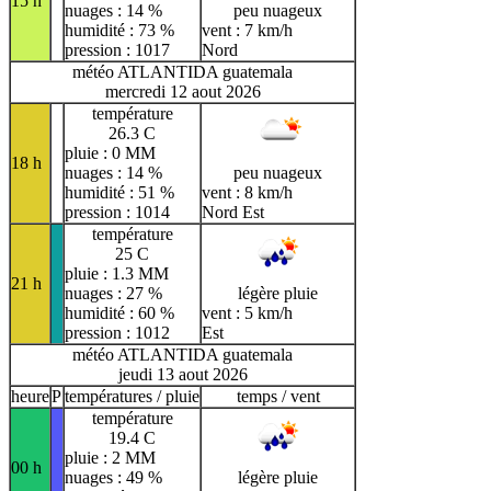
15 h
nuages : 14 %
peu nuageux
humidité : 73 %
vent : 7 km/h
pression : 1017
Nord
météo ATLANTIDA guatemala
mercredi 12 aout 2026
température
26.3 C
pluie : 0 MM
18 h
nuages : 14 %
peu nuageux
humidité : 51 %
vent : 8 km/h
pression : 1014
Nord Est
température
25 C
pluie : 1.3 MM
21 h
nuages : 27 %
légère pluie
humidité : 60 %
vent : 5 km/h
pression : 1012
Est
météo ATLANTIDA guatemala
jeudi 13 aout 2026
heure
P
températures / pluie
temps / vent
température
19.4 C
pluie : 2 MM
00 h
nuages : 49 %
légère pluie