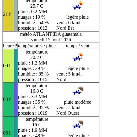
température
25.7 C
pluie : 0.2 MM
21 h
nuages : 19 %
légère pluie
humidité : 54 %
vent : 6 km/h
pression : 1013
Nord Est
météo ATLANTIDA guatemala
samedi 15 aout 2026
heure
P
températures / pluie
temps / vent
température
20.2 C
pluie : 1.2 MM
00 h
nuages : 29 %
légère pluie
humidité : 85 %
vent : 5 km/h
pression : 1015
Nord
température
16.8 C
pluie : 3.3 MM
03 h
nuages : 35 %
pluie modérée
humidité : 95 %
vent : 2 km/h
pression : 1019
Nord Ouest
température
16 C
pluie : 1.9 MM
06 h
nuages : 48 %
légère pluie