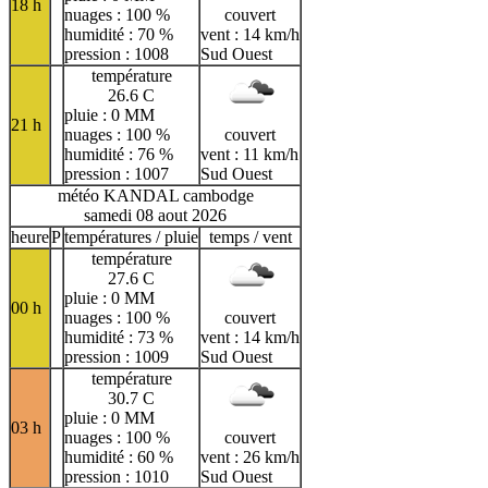
18 h
nuages : 100 %
couvert
humidité : 70 %
vent : 14 km/h
pression : 1008
Sud Ouest
température
26.6 C
pluie : 0 MM
21 h
nuages : 100 %
couvert
humidité : 76 %
vent : 11 km/h
pression : 1007
Sud Ouest
météo KANDAL cambodge
samedi 08 aout 2026
heure
P
températures / pluie
temps / vent
température
27.6 C
pluie : 0 MM
00 h
nuages : 100 %
couvert
humidité : 73 %
vent : 14 km/h
pression : 1009
Sud Ouest
température
30.7 C
pluie : 0 MM
03 h
nuages : 100 %
couvert
humidité : 60 %
vent : 26 km/h
pression : 1010
Sud Ouest