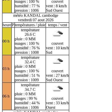
nuages : 100 %
couvert
humidité : 77 %
vent : 8 km/h
pression : 1006
Sud Ouest
météo KANDAL cambodge
vendredi 07 aout 2026
heure
P
températures / pluie
temps / vent
température
26.6 C
pluie : 0 MM
00 h
nuages : 100 %
couvert
humidité : 76 %
vent : 10 km/h
pression : 1008
Sud
température
32.4 C
pluie : 0 MM
03 h
nuages : 100 %
couvert
humidité : 51 %
vent : 27 km/h
pression : 1009
Sud Ouest
température
34.7 C
pluie : 0 MM
06 h
nuages : 99 %
couvert
humidité : 44 %
vent : 33 km/h
pression : 1006
Ouest