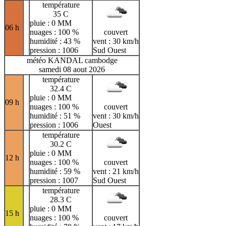
température
35 C
pluie : 0 MM
06 h
nuages : 100 %
couvert
humidité : 43 %
vent : 30 km/h
pression : 1006
Sud Ouest
météo KANDAL cambodge
samedi 08 aout 2026
température
32.4 C
pluie : 0 MM
09 h
nuages : 100 %
couvert
humidité : 51 %
vent : 30 km/h
pression : 1006
Ouest
température
30.2 C
pluie : 0 MM
12 h
nuages : 100 %
couvert
humidité : 59 %
vent : 21 km/h
pression : 1007
Sud Ouest
température
28.3 C
pluie : 0 MM
15 h
nuages : 100 %
couvert