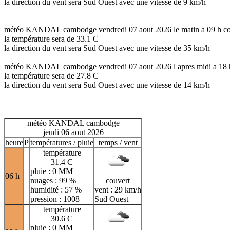
la direction du vent sera Sud Ouest avec une vitesse de 9 km/h
météo KANDAL cambodge vendredi 07 aout 2026 le matin a 09 h co
la température sera de 33.1 C
la direction du vent sera Sud Ouest avec une vitesse de 35 km/h
météo KANDAL cambodge vendredi 07 aout 2026 l apres midi a 18 
la température sera de 27.8 C
la direction du vent sera Sud Ouest avec une vitesse de 14 km/h
météo KANDAL cambodge
jeudi 06 aout 2026
heure
P
températures / pluie
temps / vent
température
31.4 C
pluie : 0 MM
06 h
nuages : 99 %
couvert
humidité : 57 %
vent : 29 km/h
pression : 1008
Sud Ouest
température
30.6 C
pluie : 0 MM