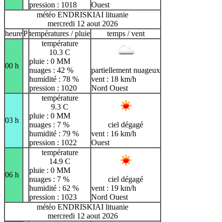
pression : 1018
Ouest
météo ENDRISKIAI lituanie
mercredi 12 aout 2026
heure
P
températures / pluie
temps / vent
température
10.3 C
pluie : 0 MM
00 h
nuages : 42 %
partiellement nuageux
humidité : 78 %
vent : 18 km/h
pression : 1020
Nord Ouest
température
9.3 C
pluie : 0 MM
03 h
nuages : 7 %
ciel dégagé
humidité : 79 %
vent : 16 km/h
pression : 1022
Ouest
température
14.9 C
pluie : 0 MM
06 h
nuages : 7 %
ciel dégagé
humidité : 62 %
vent : 19 km/h
pression : 1023
Nord Ouest
météo ENDRISKIAI lituanie
mercredi 12 aout 2026