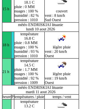
18.1 C
pluie : 0 MM
15 h
nuages : 100 %
couvert
humidité : 82 %
vent : 8 km/h
pression : 1010
Sud Ouest
météo ENDRISKIAI lituanie
lundi 10 aout 2026
température
16.8 C
pluie : 0.8 MM
18 h
nuages : 100 %
légère pluie
humidité : 93 %
vent : 20 km/h
pression : 1010
Ouest
température
14.5 C
pluie : 1.7 MM
21 h
nuages : 100 %
légère pluie
humidité : 92 %
vent : 19 km/h
pression : 1009
Ouest
météo ENDRISKIAI lituanie
mardi 11 aout 2026
heure
P
températures / pluie
temps / vent
température
13.2 C