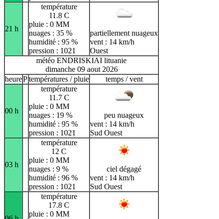
température
11.8 C
pluie : 0 MM
21 h
nuages : 35 %
partiellement nuageux
humidité : 95 %
vent : 14 km/h
pression : 1021
Ouest
météo ENDRISKIAI lituanie
dimanche 09 aout 2026
heure
P
températures / pluie
temps / vent
température
11.7 C
pluie : 0 MM
00 h
nuages : 19 %
peu nuageux
humidité : 95 %
vent : 14 km/h
pression : 1021
Sud Ouest
température
12 C
pluie : 0 MM
03 h
nuages : 9 %
ciel dégagé
humidité : 96 %
vent : 14 km/h
pression : 1021
Sud Ouest
température
17.8 C
pluie : 0 MM
06 h