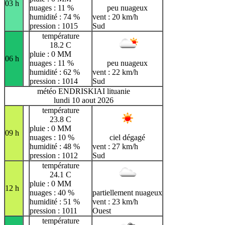
03 h
nuages : 11 %
peu nuageux
humidité : 74 %
vent : 20 km/h
pression : 1015
Sud
température
18.2 C
pluie : 0 MM
06 h
nuages : 11 %
peu nuageux
humidité : 62 %
vent : 22 km/h
pression : 1014
Sud
météo ENDRISKIAI lituanie
lundi 10 aout 2026
température
23.8 C
pluie : 0 MM
09 h
nuages : 10 %
ciel dégagé
humidité : 48 %
vent : 27 km/h
pression : 1012
Sud
température
24.1 C
pluie : 0 MM
12 h
nuages : 40 %
partiellement nuageux
humidité : 51 %
vent : 23 km/h
pression : 1011
Ouest
température