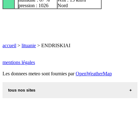
pression : 1026
Nord
accueil
>
lituanie
> ENDRISKIAI
mentions légales
Les donnees meteo sont fournies par
OpenWeatherMap
tous nos sites
recettes d alsace les recettes alsaciennes traditionnelles
code postal des villes et villages en france
villes du monde
calendrier