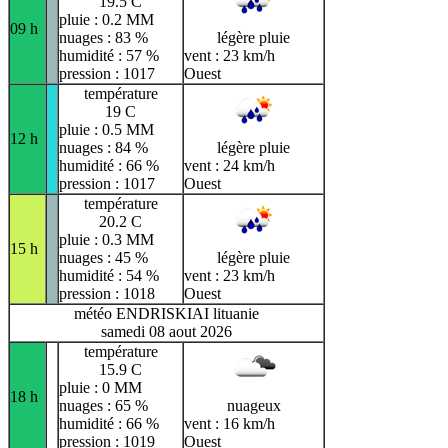
19.5 C
pluie : 0.2 MM
09 h
nuages : 83 %
légère pluie
humidité : 57 %
vent : 23 km/h
pression : 1017
Ouest
température
19 C
pluie : 0.5 MM
12 h
nuages : 84 %
légère pluie
humidité : 66 %
vent : 24 km/h
pression : 1017
Ouest
température
20.2 C
pluie : 0.3 MM
15 h
nuages : 45 %
légère pluie
humidité : 54 %
vent : 23 km/h
pression : 1018
Ouest
météo ENDRISKIAI lituanie
samedi 08 aout 2026
température
15.9 C
pluie : 0 MM
18 h
nuages : 65 %
nuageux
humidité : 66 %
vent : 16 km/h
pression : 1019
Ouest