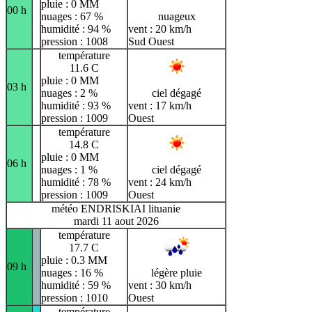
pluie : 0 MM
00 h
nuages : 67 %
nuageux
humidité : 94 %
vent : 20 km/h
pression : 1008
Sud Ouest
température
11.6 C
pluie : 0 MM
03 h
nuages : 2 %
ciel dégagé
humidité : 93 %
vent : 17 km/h
pression : 1009
Ouest
température
14.8 C
pluie : 0 MM
06 h
nuages : 1 %
ciel dégagé
humidité : 78 %
vent : 24 km/h
pression : 1009
Ouest
météo ENDRISKIAI lituanie
mardi 11 aout 2026
température
17.7 C
pluie : 0.3 MM
09 h
nuages : 16 %
légère pluie
humidité : 59 %
vent : 30 km/h
pression : 1010
Ouest
température