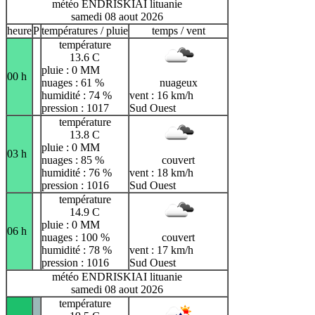
météo ENDRISKIAI lituanie
samedi 08 aout 2026
heure
P
températures / pluie
temps / vent
température
13.6 C
pluie : 0 MM
00 h
nuages : 61 %
nuageux
humidité : 74 %
vent : 16 km/h
pression : 1017
Sud Ouest
température
13.8 C
pluie : 0 MM
03 h
nuages : 85 %
couvert
humidité : 76 %
vent : 18 km/h
pression : 1016
Sud Ouest
température
14.9 C
pluie : 0 MM
06 h
nuages : 100 %
couvert
humidité : 78 %
vent : 17 km/h
pression : 1016
Sud Ouest
météo ENDRISKIAI lituanie
samedi 08 aout 2026
température