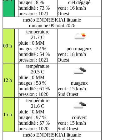
nuages : 8 %
ciel dégagé
humidité : 73 %
vent : 16 km/h
pression : 1021
Ouest
météo ENDRISKIAI lituanie
dimanche 09 aout 2026
température
21.7 C
pluie : 0 MM
09 h
nuages : 22 %
peu nuageux
humidité : 54 %
vent : 18 km/h
pression : 1021
Ouest
température
20.5 C
pluie : 0 MM
12 h
nuages : 58 %
nuageux
humidité : 61 %
vent : 15 km/h
pression : 1020
Sud Ouest
température
21.6 C
pluie : 0 MM
15 h
nuages : 97 %
couvert
humidité : 57 %
vent : 15 km/h
pression : 1020
Sud Ouest
météo ENDRISKIAI lituanie