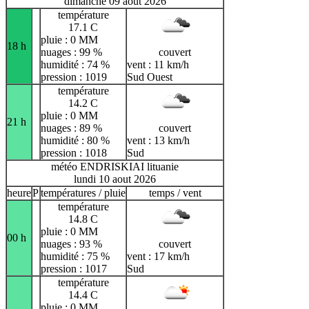
dimanche 09 aout 2026
température
17.1 C
pluie : 0 MM
18 h
nuages : 99 %
couvert
humidité : 74 %
vent : 11 km/h
pression : 1019
Sud Ouest
température
14.2 C
pluie : 0 MM
21 h
nuages : 89 %
couvert
humidité : 80 %
vent : 13 km/h
pression : 1018
Sud
météo ENDRISKIAI lituanie
lundi 10 aout 2026
heure
P
températures / pluie
temps / vent
température
14.8 C
pluie : 0 MM
00 h
nuages : 93 %
couvert
humidité : 75 %
vent : 17 km/h
pression : 1017
Sud
température
14.4 C
pluie : 0 MM