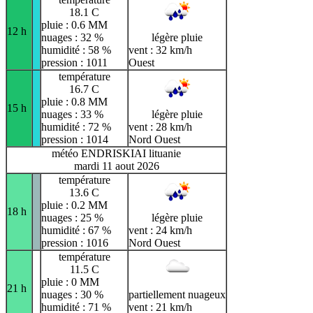
18.1 C
pluie : 0.6 MM
12 h
nuages : 32 %
légère pluie
humidité : 58 %
vent : 32 km/h
pression : 1011
Ouest
température
16.7 C
pluie : 0.8 MM
15 h
nuages : 33 %
légère pluie
humidité : 72 %
vent : 28 km/h
pression : 1014
Nord Ouest
météo ENDRISKIAI lituanie
mardi 11 aout 2026
température
13.6 C
pluie : 0.2 MM
18 h
nuages : 25 %
légère pluie
humidité : 67 %
vent : 24 km/h
pression : 1016
Nord Ouest
température
11.5 C
pluie : 0 MM
21 h
nuages : 30 %
partiellement nuageux
humidité : 71 %
vent : 21 km/h