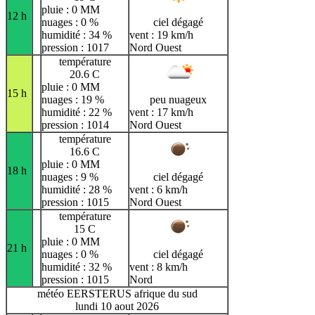
pluie : 0 MM
12 h
nuages : 0 %
ciel dégagé
humidité : 34 %
vent : 19 km/h
pression : 1017
Nord Ouest
température
20.6 C
pluie : 0 MM
15 h
nuages : 19 %
peu nuageux
humidité : 22 %
vent : 17 km/h
pression : 1014
Nord Ouest
température
16.6 C
pluie : 0 MM
18 h
nuages : 9 %
ciel dégagé
humidité : 28 %
vent : 6 km/h
pression : 1015
Nord Ouest
température
15 C
pluie : 0 MM
21 h
nuages : 0 %
ciel dégagé
humidité : 32 %
vent : 8 km/h
pression : 1015
Nord
météo EERSTERUS afrique du sud
lundi 10 aout 2026