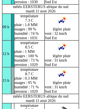
pression : 1030
Sud Est
météo EERSTERUS afrique du sud
mardi 11 aout 2026
température
7.3 C
pluie : 1.8 MM
09 h
nuages : 99 %
légère pluie
humidité : 74 %
vent : 32 km/h
pression : 1031
Sud Est
température
8.5 C
pluie : 1 MM
12 h
nuages : 100 %
légère pluie
humidité : 73 %
vent : 31 km/h
pression : 1029
Sud Est
température
8.7 C
pluie : 0.3 MM
15 h
nuages : 95 %
légère pluie
humidité : 71 %
vent : 31 km/h
pression : 1029
Sud Est
météo EERSTERUS afrique du sud
mardi 11 aout 2026
température