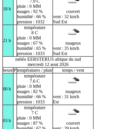
7.9 C
pluie : 0 MM
18 h
nuages : 92 %
couvert
humidité : 66 %
vent : 32 km/h
pression : 1032
Sud Est
température
8 C
pluie : 0 MM
21 h
nuages : 67 %
nuageux
humidité : 65 %
vent : 35 km/h
pression : 1033
Sud Est
météo EERSTERUS afrique du sud
mercredi 12 aout 2026
heure
P
températures / pluie
temps / vent
température
7.6 C
pluie : 0 MM
00 h
nuages : 82 %
nuageux
humidité : 66 %
vent : 31 km/h
pression : 1033
Est
température
7 C
pluie : 0 MM
03 h
nuages : 87 %
couvert
humidité : 67 %
vent : 29 km/h