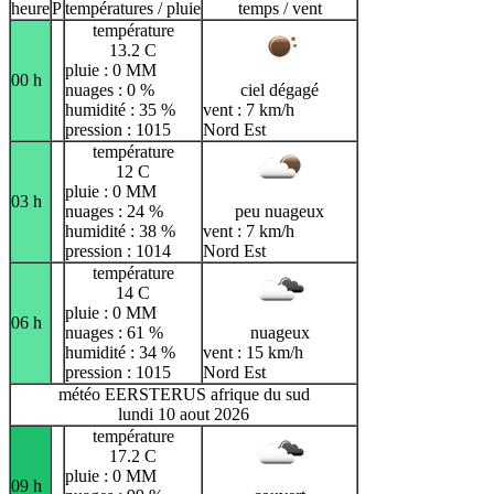
heure
P
températures / pluie
temps / vent
température
13.2 C
pluie : 0 MM
00 h
nuages : 0 %
ciel dégagé
humidité : 35 %
vent : 7 km/h
pression : 1015
Nord Est
température
12 C
pluie : 0 MM
03 h
nuages : 24 %
peu nuageux
humidité : 38 %
vent : 7 km/h
pression : 1014
Nord Est
température
14 C
pluie : 0 MM
06 h
nuages : 61 %
nuageux
humidité : 34 %
vent : 15 km/h
pression : 1015
Nord Est
météo EERSTERUS afrique du sud
lundi 10 aout 2026
température
17.2 C
pluie : 0 MM
09 h