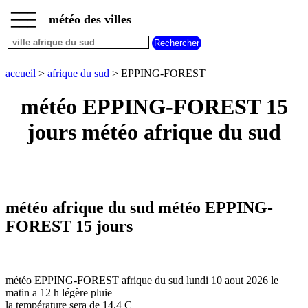
___
___
accueil
___
météo des villes
météo
afrique
du
sud
accueil
>
afrique du sud
> EPPING-FOREST
météo EPPING-FOREST 15
jours météo afrique du sud
météo afrique du sud météo EPPING-
FOREST 15 jours
météo EPPING-FOREST afrique du sud lundi 10 aout 2026 le
matin a 12 h légère pluie
la température sera de 14.4 C