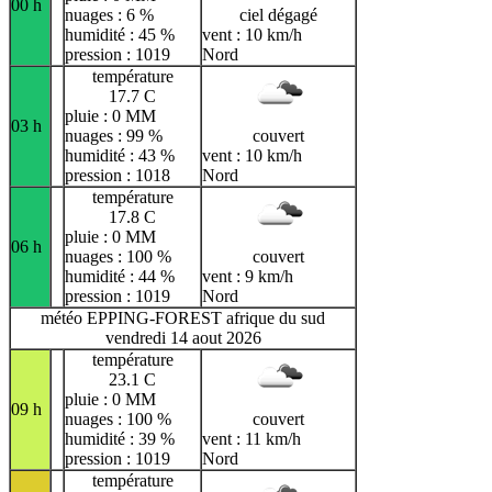
00 h
nuages : 6 %
ciel dégagé
humidité : 45 %
vent : 10 km/h
pression : 1019
Nord
température
17.7 C
pluie : 0 MM
03 h
nuages : 99 %
couvert
humidité : 43 %
vent : 10 km/h
pression : 1018
Nord
température
17.8 C
pluie : 0 MM
06 h
nuages : 100 %
couvert
humidité : 44 %
vent : 9 km/h
pression : 1019
Nord
météo EPPING-FOREST afrique du sud
vendredi 14 aout 2026
température
23.1 C
pluie : 0 MM
09 h
nuages : 100 %
couvert
humidité : 39 %
vent : 11 km/h
pression : 1019
Nord
température