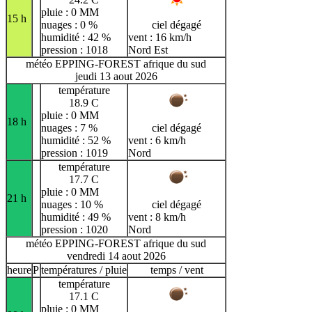
pluie : 0 MM
15 h
nuages : 0 %
ciel dégagé
humidité : 42 %
vent : 16 km/h
pression : 1018
Nord Est
météo EPPING-FOREST afrique du sud
jeudi 13 aout 2026
température
18.9 C
pluie : 0 MM
18 h
nuages : 7 %
ciel dégagé
humidité : 52 %
vent : 6 km/h
pression : 1019
Nord
température
17.7 C
pluie : 0 MM
21 h
nuages : 10 %
ciel dégagé
humidité : 49 %
vent : 8 km/h
pression : 1020
Nord
météo EPPING-FOREST afrique du sud
vendredi 14 aout 2026
heure
P
températures / pluie
temps / vent
température
17.1 C
pluie : 0 MM