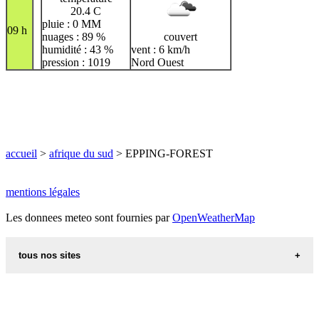
20.4 C
pluie : 0 MM
09 h
nuages : 89 %
couvert
humidité : 43 %
vent : 6 km/h
pression : 1019
Nord Ouest
accueil
>
afrique du sud
> EPPING-FOREST
mentions légales
Les donnees meteo sont fournies par
OpenWeatherMap
tous nos sites
recettes d alsace les recettes alsaciennes traditionnelles
code postal des villes et villages en france