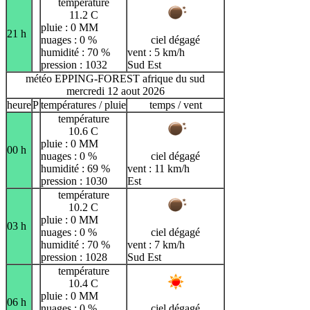
température
11.2 C
pluie : 0 MM
21 h
nuages : 0 %
ciel dégagé
humidité : 70 %
vent : 5 km/h
pression : 1032
Sud Est
météo EPPING-FOREST afrique du sud
mercredi 12 aout 2026
heure
P
températures / pluie
temps / vent
température
10.6 C
pluie : 0 MM
00 h
nuages : 0 %
ciel dégagé
humidité : 69 %
vent : 11 km/h
pression : 1030
Est
température
10.2 C
pluie : 0 MM
03 h
nuages : 0 %
ciel dégagé
humidité : 70 %
vent : 7 km/h
pression : 1028
Sud Est
température
10.4 C
pluie : 0 MM
06 h
nuages : 0 %
ciel dégagé