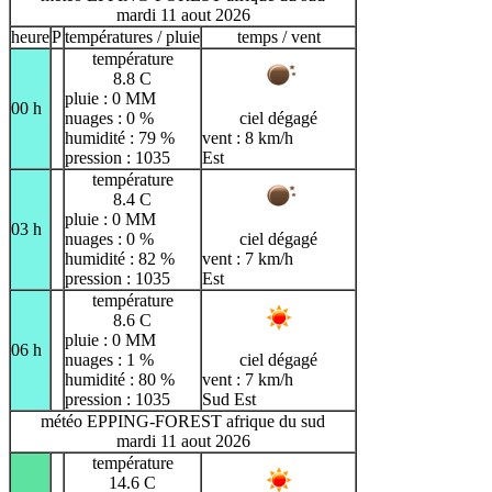
mardi 11 aout 2026
heure
P
températures / pluie
temps / vent
température
8.8 C
pluie : 0 MM
00 h
nuages : 0 %
ciel dégagé
humidité : 79 %
vent : 8 km/h
pression : 1035
Est
température
8.4 C
pluie : 0 MM
03 h
nuages : 0 %
ciel dégagé
humidité : 82 %
vent : 7 km/h
pression : 1035
Est
température
8.6 C
pluie : 0 MM
06 h
nuages : 1 %
ciel dégagé
humidité : 80 %
vent : 7 km/h
pression : 1035
Sud Est
météo EPPING-FOREST afrique du sud
mardi 11 aout 2026
température
14.6 C