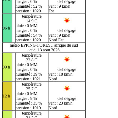
nuages : 0 %
ciel dégagé
humidité : 52 %
vent : 9 km/h
pression : 1020
Est
température
14.9 C
pluie : 0 MM
06 h
nuages : 0 %
ciel dégagé
humidité : 54 %
vent : 9 km/h
pression : 1020
Nord Est
météo EPPING-FOREST afrique du sud
jeudi 13 aout 2026
température
22.8 C
pluie : 0 MM
09 h
nuages : 0 %
ciel dégagé
humidité : 39 %
vent : 18 km/h
pression : 1021
Nord
température
25.7 C
pluie : 0 MM
12 h
nuages : 9 %
ciel dégagé
humidité : 35 %
vent : 23 km/h
pression : 1019
Nord
température
24.2 C