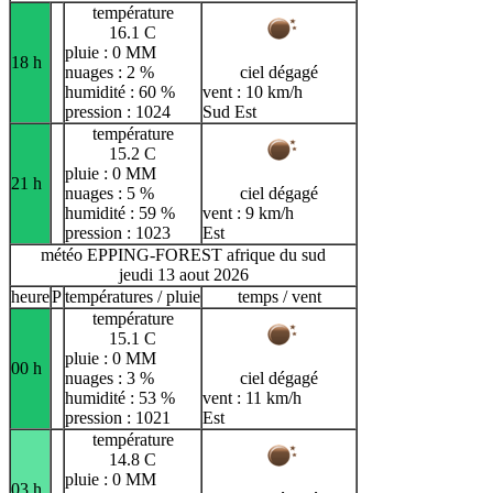
température
16.1 C
pluie : 0 MM
18 h
nuages : 2 %
ciel dégagé
humidité : 60 %
vent : 10 km/h
pression : 1024
Sud Est
température
15.2 C
pluie : 0 MM
21 h
nuages : 5 %
ciel dégagé
humidité : 59 %
vent : 9 km/h
pression : 1023
Est
météo EPPING-FOREST afrique du sud
jeudi 13 aout 2026
heure
P
températures / pluie
temps / vent
température
15.1 C
pluie : 0 MM
00 h
nuages : 3 %
ciel dégagé
humidité : 53 %
vent : 11 km/h
pression : 1021
Est
température
14.8 C
pluie : 0 MM
03 h