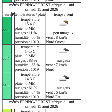
météo EPPING-FOREST afrique du sud
samedi 15 aout 2026
heure
P
températures / pluie
temps / vent
température
15.4 C
pluie : 0 MM
00 h
nuages : 11 %
peu nuageux
humidité : 66 %
vent : 8 km/h
pression : 1019
Nord Ouest
température
14.5 C
pluie : 0 MM
03 h
nuages : 83 %
nuageux
humidité : 65 %
vent : 7 km/h
pression : 1019
Nord
température
14.3 C
pluie : 0 MM
06 h
nuages : 61 %
nuageux
humidité : 64 %
vent : 6 km/h
pression : 1019
Nord Est
météo EPPING-FOREST afrique du sud
samedi 15 aout 2026
température