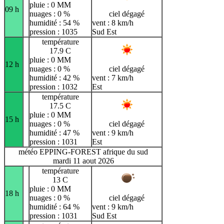
pluie : 0 MM
09 h
nuages : 0 %
ciel dégagé
humidité : 54 %
vent : 8 km/h
pression : 1035
Sud Est
température
17.9 C
pluie : 0 MM
12 h
nuages : 0 %
ciel dégagé
humidité : 42 %
vent : 7 km/h
pression : 1032
Est
température
17.5 C
pluie : 0 MM
15 h
nuages : 0 %
ciel dégagé
humidité : 47 %
vent : 9 km/h
pression : 1031
Est
météo EPPING-FOREST afrique du sud
mardi 11 aout 2026
température
13 C
pluie : 0 MM
18 h
nuages : 0 %
ciel dégagé
humidité : 64 %
vent : 9 km/h
pression : 1031
Sud Est