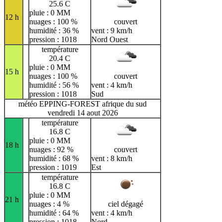
25.6 C
pluie : 0 MM
12 h
nuages : 100 %
couvert
humidité : 36 %
vent : 9 km/h
pression : 1018
Nord Ouest
température
20.4 C
pluie : 0 MM
15 h
nuages : 100 %
couvert
humidité : 56 %
vent : 4 km/h
pression : 1018
Sud
météo EPPING-FOREST afrique du sud
vendredi 14 aout 2026
température
16.8 C
pluie : 0 MM
18 h
nuages : 92 %
couvert
humidité : 68 %
vent : 8 km/h
pression : 1019
Est
température
16.8 C
pluie : 0 MM
21 h
nuages : 4 %
ciel dégagé
humidité : 64 %
vent : 4 km/h
pression : 1018
Nord