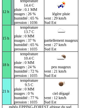
température
14.4 C
pluie : 0.1 MM
12 h
nuages : 26 %
légère pluie
humidité : 65 %
vent : 29 km/h
pression : 1036
Sud Est
température
13.7 C
pluie : 0 MM
15 h
nuages : 37 %
partiellement nuageux
humidité : 65 %
vent : 27 km/h
pression : 1035
Sud Est
température
10.4 C
pluie : 0 MM
18 h
nuages : 24 %
peu nuageux
humidité : 72 %
vent : 21 km/h
pression : 1035
Sud Est
température
9.5 C
pluie : 0 MM
21 h
nuages : 0 %
ciel dégagé
humidité : 77 %
vent : 12 km/h
pression : 1035
Sud Est
météo EPPING-FOREST afrique du sud