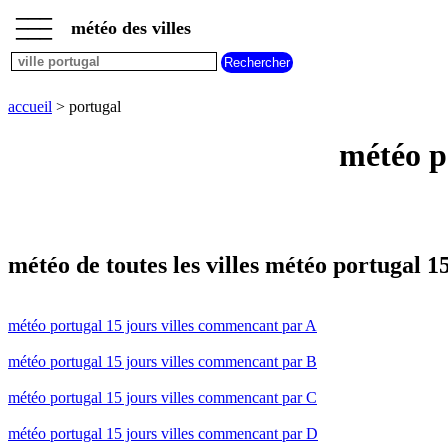
___
___
accueil
___
météo des villes
météo
villes
commencant
par
accueil
> portugal
A
B
C
D
E
F
G
H
I
J
K
L
M
N
météo po
O
P
Q
R
S
T
U
V
W
X
Y
Z
météo de toutes les villes météo portugal 1
météo portugal 15 jours villes commencant par A
météo portugal 15 jours villes commencant par B
météo portugal 15 jours villes commencant par C
météo portugal 15 jours villes commencant par D