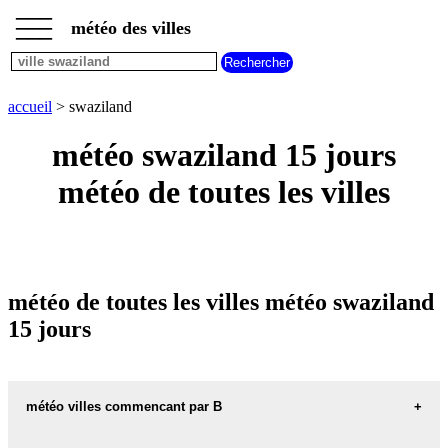
___
___
accueil
___
météo des villes
météo
villes
commencant
par
accueil
> swaziland
A
B
C
D
E
F
G
H
I
J
K
L
M
N
météo swaziland 15 jours
O
P
Q
R
S
T
U
météo de toutes les villes
V
W
X
Y
Z
météo de toutes les villes météo swaziland
15 jours
météo villes commencant par B