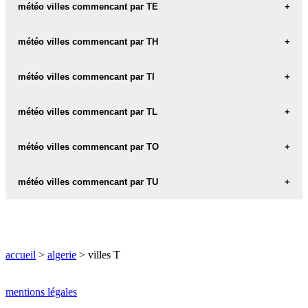
météo TA-ARKANNT
météo villes commencant par TE
météo TABADJA
météo TEBESBEST
météo villes commencant par TH
météo TABLAT
météo TEBESSA
météo THENIA
météo villes commencant par TI
météo TADJENA
météo TELERGHMA
météo THENIET-EL-HAD
météo TADJENANET
météo TIARET
météo villes commencant par TL
météo TENES
météo THIERS
météo TADMAIT
météo TICHI
météo TENIET-EL-ABED
météo TLEMCEN
météo villes commencant par TO
météo TAGHZOUT
météo TICHY
météo TERNI-BEN-HADIEL
météo TLEMSEN
météo TOLGA
météo villes commencant par TU
météo TAGOUST
météo TIDJELABINE
météo TOUAHRIA
météo TAHER
météo TIGHENNIF
météo TUGGURT
météo TOUFFANA
météo TALA-ATMANE
météo TIGZIRT
accueil
>
algerie
> villes T
météo TOUGGOURT
météo TALENDJAST
météo TIMGAD
météo TALILIT
météo TIMIMOUN
mentions légales