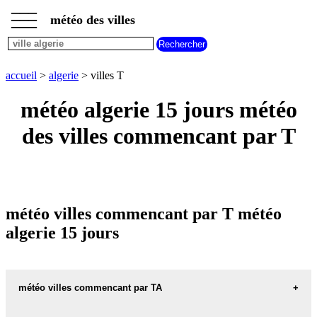
___
___
accueil
___
météo des villes
météo
algerie
météo
villes
accueil
>
algerie
> villes T
commencant
par
météo algerie 15 jours météo
A
B
C
D
E
F
G
des villes commencant par T
H
I
J
K
L
M
N
O
P
Q
R
S
T
U
V
W
X
Y
Z
météo villes commencant par T météo
algerie 15 jours
météo villes commencant par TA