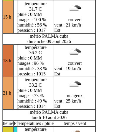
température
31.7 C
pluie : 0 MM
15 h
nuages : 100 %
couvert
humidité : 56 %
vent : 21 km/h
pression : 1017
Est
météo PALMA cuba
dimanche 09 aout 2026
température
36.2 C
pluie : 0 MM
18 h
nuages : 96 %
couvert
humidité : 38 %
vent : 19 km/h
pression : 1015
Est
température
33.2 C
pluie : 0 MM
21 h
nuages : 73 %
nuageux
humidité : 49 %
vent : 25 km/h
pression : 1014
Est
météo PALMA cuba
lundi 10 aout 2026
heure
P
températures / pluie
temps / vent
température