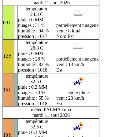
mardi 11 aout 2026
température
24.3 C
pluie : 0 MM
09 h
nuages : 31 %
partiellement nuageux
humidité : 94 %
vent : 8 km/h
pression : 1017
Nord Est
température
26.8 C
pluie : 0 MM
12 h
nuages : 26 %
partiellement nuageux
humidité : 82 %
vent : 13 km/h
pression : 1018
Est
température
32.5 C
pluie : 0.2 MM
15 h
nuages : 70 %
légère pluie
humidité : 55 %
vent : 23 km/h
pression : 1018
Est
météo PALMA cuba
mardi 11 aout 2026
température
32.5 C
pluie : 0.3 MM
18 h