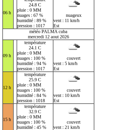
24.8 C
pluie : 0 MM
06 h
nuages : 67 %
nuageux
humidité : 89 %
vent : 11 km/h
pression : 1017
Est
météo PALMA cuba
mercredi 12 aout 2026
température
24.1 C
pluie : 0 MM
09 h
nuages : 100 %
couvert
humidité : 94 %
vent : 5 km/h
pression : 1017
Est
température
25.9 C
pluie : 0 MM
12 h
nuages : 100 %
couvert
humidité : 84 %
vent : 10 km/h
pression : 1018
Est
température
32.9 C
pluie : 0 MM
15 h
nuages : 100 %
couvert
humidité : 45 %
vent : 21 km/h