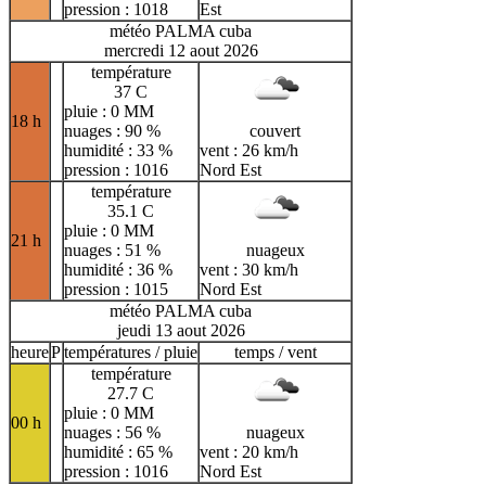
pression : 1018
Est
météo PALMA cuba
mercredi 12 aout 2026
température
37 C
pluie : 0 MM
18 h
nuages : 90 %
couvert
humidité : 33 %
vent : 26 km/h
pression : 1016
Nord Est
température
35.1 C
pluie : 0 MM
21 h
nuages : 51 %
nuageux
humidité : 36 %
vent : 30 km/h
pression : 1015
Nord Est
météo PALMA cuba
jeudi 13 aout 2026
heure
P
températures / pluie
temps / vent
température
27.7 C
pluie : 0 MM
00 h
nuages : 56 %
nuageux
humidité : 65 %
vent : 20 km/h
pression : 1016
Nord Est