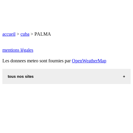
accueil
>
cuba
> PALMA
mentions légales
Les donnees meteo sont fournies par
OpenWeatherMap
tous nos sites
recettes d alsace les recettes alsaciennes traditionnelles
code postal des villes et villages en france
villes du monde
calendrier