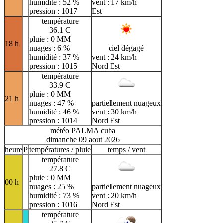
humidité : 52 %
vent : 17 km/h
pression : 1017
Est
température
36.1 C
pluie : 0 MM
18 h
nuages : 6 %
ciel dégagé
humidité : 37 %
vent : 24 km/h
pression : 1015
Nord Est
température
33.9 C
pluie : 0 MM
21 h
nuages : 47 %
partiellement nuageux
humidité : 46 %
vent : 30 km/h
pression : 1014
Nord Est
météo PALMA cuba
dimanche 09 aout 2026
heure
P
températures / pluie
temps / vent
température
27.8 C
pluie : 0 MM
00 h
nuages : 25 %
partiellement nuageux
humidité : 73 %
vent : 20 km/h
pression : 1016
Nord Est
température