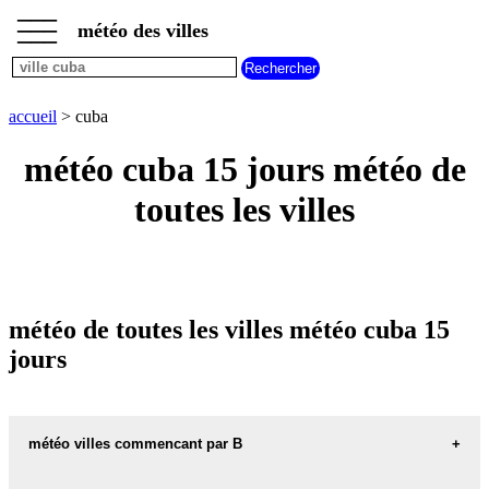
___
___
accueil
___
météo des villes
météo
villes
commencant
par
accueil
> cuba
A
B
C
D
E
F
G
H
I
J
K
L
M
N
météo cuba 15 jours météo de
O
P
Q
R
S
T
U
toutes les villes
V
W
X
Y
Z
météo de toutes les villes météo cuba 15
jours
météo villes commencant par B