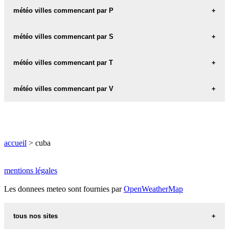
météo MIRAMAR
météo NUEVA-GERONA
météo villes commencant par P
météo PALMA
météo villes commencant par S
météo PALMIRA
météo SAN-JOSE
météo villes commencant par T
météo PINAR-DEL-RIO
météo SAN-JUAN-Y-MARTINEZ
météo TRINIDAD
météo villes commencant par V
météo SANCTI-SPIRITUS
météo TUNAS
météo VARADERO
météo SANTA-CLARA
météo VILLA
météo SANTIAGO-DE-CUBA
accueil
> cuba
météo VUELTAS
mentions légales
Les donnees meteo sont fournies par
OpenWeatherMap
tous nos sites