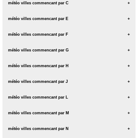
météo BAYAMO
météo villes commencant par C
météo CAMAGUEY
météo villes commencant par E
météo CAMAJUANI
météo EMPRESA
météo villes commencant par F
météo CHAMBAS
météo FOMENTO
météo villes commencant par G
météo CIEGO-DE-AVILA
météo CIENFUEGOS
météo GUANTANAMO
météo villes commencant par H
météo HABANA
météo villes commencant par J
météo HOLGUIN
météo JUVENTUD
météo villes commencant par L
météo LA-HABANA
météo villes commencant par M
météo LAS-TUNAS
météo MATANZAS
météo villes commencant par N