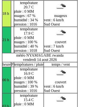
température
20.7 C
pluie : 0 MM
18 h
nuages : 67 %
nuageux
humidité : 34 %
vent : 6 km/h
pression : 1016
Sud Ouest
température
17.9 C
pluie : 0 MM
21 h
nuages : 100 %
couvert
humidité : 40 %
vent : 7 km/h
pression : 1018
Sud Ouest
météo NYAMAGABE rwanda
vendredi 14 aout 2026
heure
P
températures / pluie
temps / vent
température
16.9 C
pluie : 0 MM
00 h
nuages : 100 %
couvert
humidité : 39 %
vent : 6 km/h
pression : 1016
Sud Ouest
température
15.4 C
pluie : 0 MM
03 h