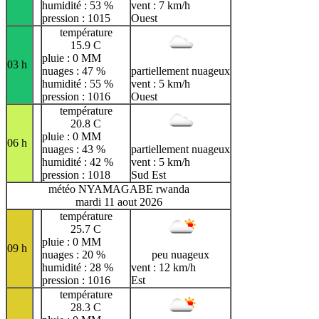
humidité : 53 %
vent : 7 km/h
pression : 1015
Ouest
température
15.9 C
pluie : 0 MM
03 h
nuages : 47 %
partiellement nuageux
humidité : 55 %
vent : 5 km/h
pression : 1016
Ouest
température
20.8 C
pluie : 0 MM
06 h
nuages : 43 %
partiellement nuageux
humidité : 42 %
vent : 5 km/h
pression : 1018
Sud Est
météo NYAMAGABE rwanda
mardi 11 aout 2026
température
25.7 C
pluie : 0 MM
09 h
nuages : 20 %
peu nuageux
humidité : 28 %
vent : 12 km/h
pression : 1016
Est
température
28.3 C