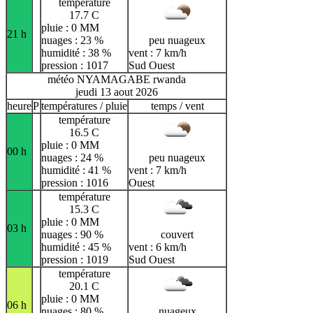
température
17.7 C
pluie : 0 MM
21 h
nuages : 23 %
peu nuageux
humidité : 38 %
vent : 7 km/h
pression : 1017
Sud Ouest
météo NYAMAGABE rwanda
jeudi 13 aout 2026
heure
P
températures / pluie
temps / vent
température
16.5 C
pluie : 0 MM
00 h
nuages : 24 %
peu nuageux
humidité : 41 %
vent : 7 km/h
pression : 1016
Ouest
température
15.3 C
pluie : 0 MM
03 h
nuages : 90 %
couvert
humidité : 45 %
vent : 6 km/h
pression : 1019
Sud Ouest
température
20.1 C
pluie : 0 MM
06 h
nuages : 80 %
nuageux