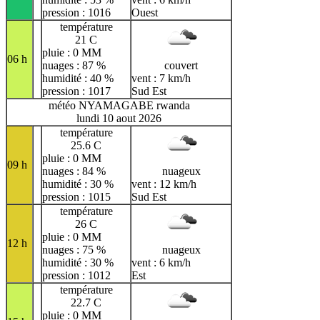
pression : 1016
Ouest
température
21 C
pluie : 0 MM
06 h
nuages : 87 %
couvert
humidité : 40 %
vent : 7 km/h
pression : 1017
Sud Est
météo NYAMAGABE rwanda
lundi 10 aout 2026
température
25.6 C
pluie : 0 MM
09 h
nuages : 84 %
nuageux
humidité : 30 %
vent : 12 km/h
pression : 1015
Sud Est
température
26 C
pluie : 0 MM
12 h
nuages : 75 %
nuageux
humidité : 30 %
vent : 6 km/h
pression : 1012
Est
température
22.7 C
pluie : 0 MM