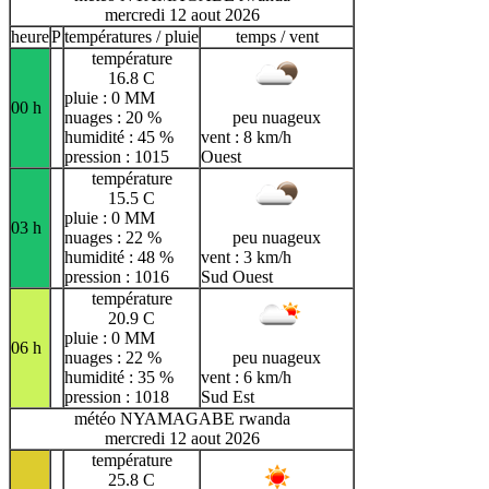
mercredi 12 aout 2026
heure
P
températures / pluie
temps / vent
température
16.8 C
pluie : 0 MM
00 h
nuages : 20 %
peu nuageux
humidité : 45 %
vent : 8 km/h
pression : 1015
Ouest
température
15.5 C
pluie : 0 MM
03 h
nuages : 22 %
peu nuageux
humidité : 48 %
vent : 3 km/h
pression : 1016
Sud Ouest
température
20.9 C
pluie : 0 MM
06 h
nuages : 22 %
peu nuageux
humidité : 35 %
vent : 6 km/h
pression : 1018
Sud Est
météo NYAMAGABE rwanda
mercredi 12 aout 2026
température
25.8 C