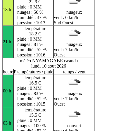
22.9 C
pluie : 0 MM
18 h
nuages : 56 %
nuageux
humidité : 37 %
vent : 6 km/h
pression : 1013
Sud Ouest
température
18.2 C
pluie : 0 MM
21 h
nuages : 81 %
nuageux
humidité : 52 %
vent : 7 km/h
pression : 1016
Ouest
météo NYAMAGABE rwanda
lundi 10 aout 2026
heure
P
températures / pluie
temps / vent
température
16.5 C
pluie : 0 MM
00 h
nuages : 83 %
nuageux
humidité : 52 %
vent : 7 km/h
pression : 1015
Ouest
température
15.5 C
pluie : 0 MM
03 h
nuages : 100 %
couvert
humidité : 53 %
vent : 6 km/h