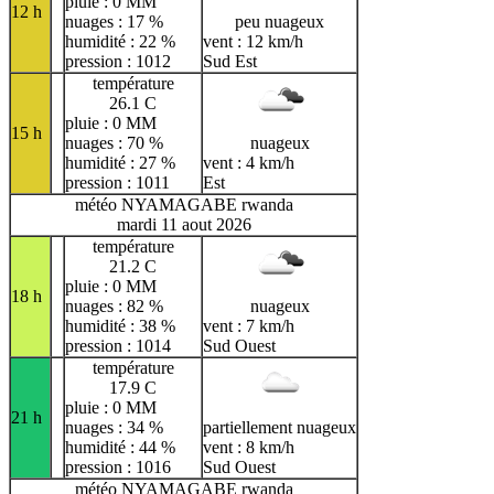
pluie : 0 MM
12 h
nuages : 17 %
peu nuageux
humidité : 22 %
vent : 12 km/h
pression : 1012
Sud Est
température
26.1 C
pluie : 0 MM
15 h
nuages : 70 %
nuageux
humidité : 27 %
vent : 4 km/h
pression : 1011
Est
météo NYAMAGABE rwanda
mardi 11 aout 2026
température
21.2 C
pluie : 0 MM
18 h
nuages : 82 %
nuageux
humidité : 38 %
vent : 7 km/h
pression : 1014
Sud Ouest
température
17.9 C
pluie : 0 MM
21 h
nuages : 34 %
partiellement nuageux
humidité : 44 %
vent : 8 km/h
pression : 1016
Sud Ouest
météo NYAMAGABE rwanda