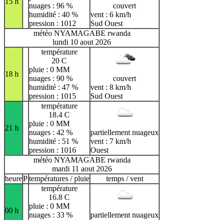
15 h
nuages : 96 %
couvert
humidité : 40 %
vent : 6 km/h
pression : 1012
Sud Ouest
météo NYAMAGABE rwanda
lundi 10 aout 2026
température
20 C
pluie : 0 MM
18 h
nuages : 90 %
couvert
humidité : 47 %
vent : 8 km/h
pression : 1015
Sud Ouest
température
18.4 C
pluie : 0 MM
21 h
nuages : 42 %
partiellement nuageux
humidité : 51 %
vent : 7 km/h
pression : 1016
Ouest
météo NYAMAGABE rwanda
mardi 11 aout 2026
heure
P
températures / pluie
temps / vent
température
16.8 C
pluie : 0 MM
00 h
nuages : 33 %
partiellement nuageux