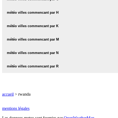
météo COLLINE-TAMBWE
météo GISENYI
météo villes commencant par H
météo CYANGUGU
météo GITARAMA
météo HUYE
météo villes commencant par K
météo KAYONZA
météo villes commencant par M
météo KIBAGABAGA
météo MONT-KIGALI
météo villes commencant par N
météo KIBUNGO
météo MUGINA
météo NYAMAGABE
météo villes commencant par R
météo KICUKIRO
météo NYANZA
météo KIGALI
météo RUHENGERI
météo NYARUGENGE
météo RWAMAGANA
accueil
> rwanda
mentions légales
Les donnees meteo sont fournies par
OpenWeatherMap