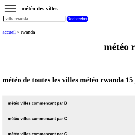
___
___
accueil
___
météo des villes
météo
villes
commencant
par
accueil
> rwanda
A
B
C
D
E
F
G
H
I
J
K
L
M
N
météo r
O
P
Q
R
S
T
U
V
W
X
Y
Z
météo de toutes les villes météo rwanda 15
météo villes commencant par B
météo BUTARE
météo villes commencant par C
météo BYUMBA
météo COLLINE-JENDA
météo villes commencant par G