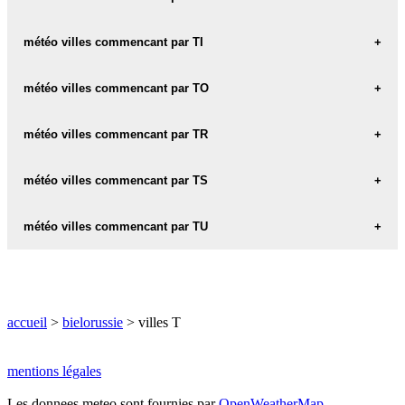
météo TANEVICHE
météo villes commencant par TI
météo TARASOVO
météo TISHKOVA
météo villes commencant par TO
météo TATENKA-VTORAYA
météo TOLOCHIN
météo villes commencant par TR
météo TRAVY
météo villes commencant par TS
météo TSENTRALNAYA
météo villes commencant par TU
météo TSITVA
météo TURZHETS-PERVYY
accueil
>
bielorussie
> villes T
mentions légales
Les donnees meteo sont fournies par
OpenWeatherMap