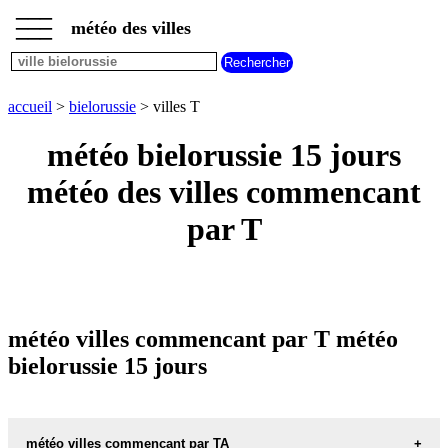
___
___
accueil
___
météo des villes
météo
bielorussie
météo
villes
accueil
>
bielorussie
> villes T
commencant
par
météo bielorussie 15 jours
A
B
C
D
E
F
G
météo des villes commencant
H
I
J
K
L
M
N
O
P
Q
R
S
T
U
par T
V
W
X
Y
Z
météo villes commencant par T météo
bielorussie 15 jours
météo villes commencant par TA