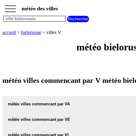
___
___
accueil
___
météo des villes
météo
bielorussie
météo
villes
accueil
>
bielorussie
> villes V
commencant
par
météo bielorus
A
B
C
D
E
F
G
H
I
J
K
L
M
N
O
P
Q
R
S
T
U
V
W
X
Y
Z
météo villes commencant par V météo bielo
météo villes commencant par VA
météo VALERYANOVO
météo villes commencant par VE
météo VAWKAVYSK
météo VEKSHICHI
météo villes commencant par VI