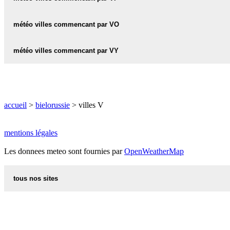
météo VESELOVO
météo VILCHITSY
météo villes commencant par VO
météo VESNA
météo VILEYKA
météo VODOPOY
météo villes commencant par VY
météo VETKA
météo VITEBSK
météo VOLCHO
météo VETRINO
météo VYSOKIYE-LYADY
météo VITSYEBSK
météo VOLKOVYSK
météo VITUN
accueil
>
bielorussie
> villes V
météo VOLMA
météo VOLNA
mentions légales
météo VOLODZKI
Les donnees meteo sont fournies par
OpenWeatherMap
météo VOLOZHIN
tous nos sites
météo VORONA
recettes d alsace les recettes alsaciennes traditionnelles
météo VORONOVO
code postal des villes et villages en france
météo VOROVSKOGO