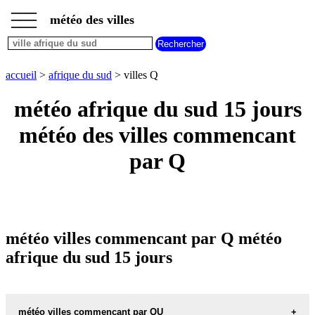
___
___
accueil
___
météo des villes
météo
afrique
du
sud
accueil
>
afrique du sud
> villes Q
météo
villes
météo afrique du sud 15 jours
commencant
par
météo des villes commencant
A
B
C
D
E
F
G
par Q
H
I
J
K
L
M
N
O
P
Q
R
S
T
U
V
W
X
Y
Z
météo villes commencant par Q météo
afrique du sud 15 jours
météo villes commencant par QU