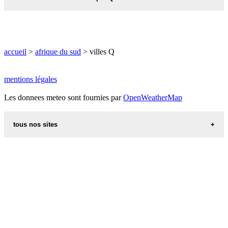
météo QUEENSBURGH
météo QUEENSTOWN
accueil
>
afrique du sud
> villes Q
météo QUEENSWOOD
météo QUIGNEY
mentions légales
Les donnees meteo sont fournies par
météo QUMBU
OpenWeatherMap
tous nos sites
recettes d alsace les recettes alsaciennes traditionnelles
code postal des villes et villages en france
villes du monde
calendrier
aliments et nutrition