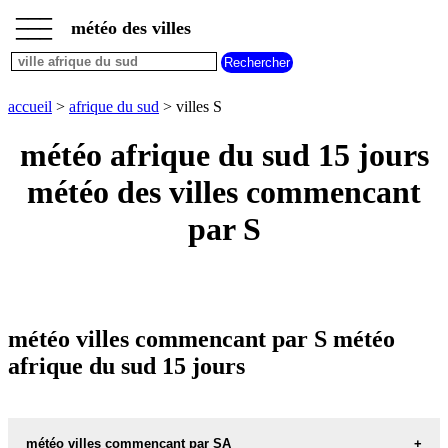
___
___
accueil
___
météo des villes
météo
afrique
du
sud
accueil
>
afrique du sud
> villes S
météo
villes
météo afrique du sud 15 jours
commencant
par
météo des villes commencant
A
B
C
D
E
F
G
par S
H
I
J
K
L
M
N
O
P
Q
R
S
T
U
V
W
X
Y
Z
météo villes commencant par S météo
afrique du sud 15 jours
météo villes commencant par SA