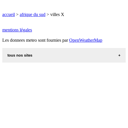
accueil
>
afrique du sud
> villes X
mentions légales
Les donnees meteo sont fournies par
OpenWeatherMap
tous nos sites
recettes d alsace les recettes alsaciennes traditionnelles
code postal des villes et villages en france
villes du monde
calendrier
aliments et nutrition
indicatif téléphonique des pays