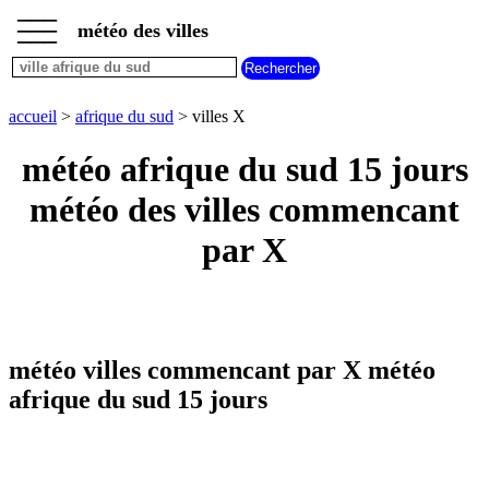
___
___
accueil
___
météo des villes
météo
afrique
du
sud
accueil
>
afrique du sud
> villes X
météo
villes
météo afrique du sud 15 jours
commencant
par
météo des villes commencant
A
B
C
D
E
F
G
par X
H
I
J
K
L
M
N
O
P
Q
R
S
T
U
V
W
X
Y
Z
météo villes commencant par X météo
afrique du sud 15 jours